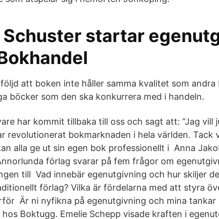
 Schuster startar egenut
Bokhandel
ll följd att boken inte håller samma kvalitet som andr
säga böcker som den ska konkurrera med i handeln.
e har kommit tillbaka till oss och sagt att: ”Jag vill j
r revolutionerat bokmarknaden i hela världen. Tack 
kan alla ge ut sin egen bok professionellt i Anna Ja
nnorlunda förlag svarar på fem frågor om egenutgivni
ngen till Vad innebär egenutgivning och hur skiljer det
aditionellt förlag? Vilka är fördelarna med att styra ö
rför Är ni nyfikna på egenutgivning och mina tankar 
t hos Boktugg. Emelie Schepp visade kraften i egenut