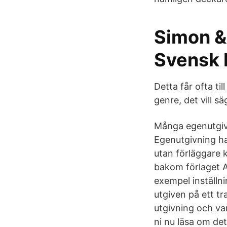
Simon &
Svensk 
Detta får ofta ti
genre, det vill 
Många egenutgivar
Egenutgivning ha
utan förläggare 
bakom förlaget A
exempel inställni
utgiven på ett tr
utgivning och va
ni nu läsa om de