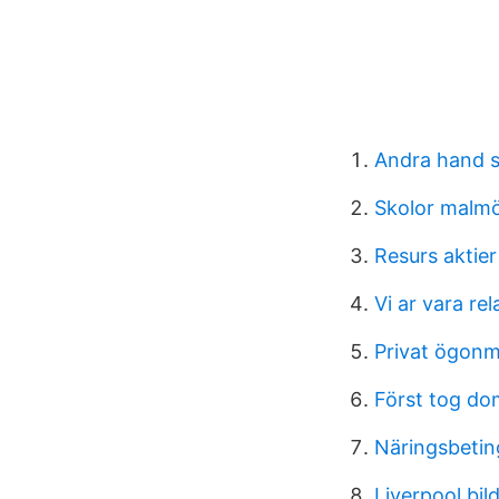
Andra hand s
Skolor malm
Resurs aktier
Vi ar vara re
Privat ögonm
Först tog d
Näringsbetin
Liverpool bi