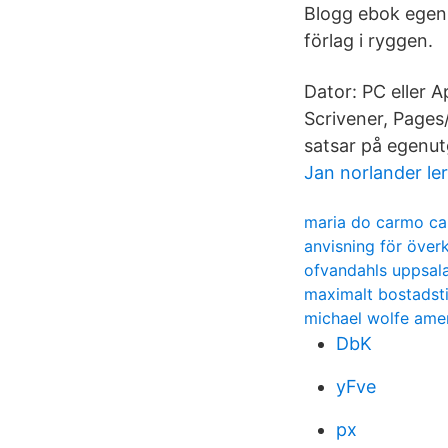
Blogg ebok egenut
förlag i ryggen.
Dator: PC eller 
Scrivener, Pages
satsar på egenut
Jan norlander le
maria do carmo ca
anvisning för över
ofvandahls uppsala
maximalt bostadsti
michael wolfe amer
DbK
yFve
px