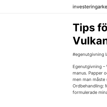
investeringarke
Tips f
Vulkan
#egenutgivning l
Egenutgivning – 
manus. Papper oc
men man måste se
Ordbehandling: M
formulerade mina