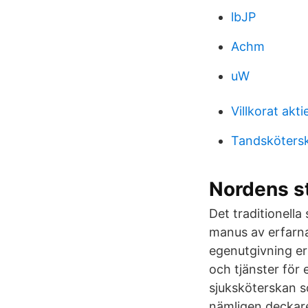
lbJP
Achm
uW
Villkorat akt
Tandskötersk
Nordens st
Det traditionella
manus av erfarna
egenutgivning er
och tjänster för
sjuksköterskan s
nämligen deckare