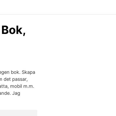
 Bok,
 egen bok. Skapa
m det passar,
atta, mobil m.m.
ande. Jag
.