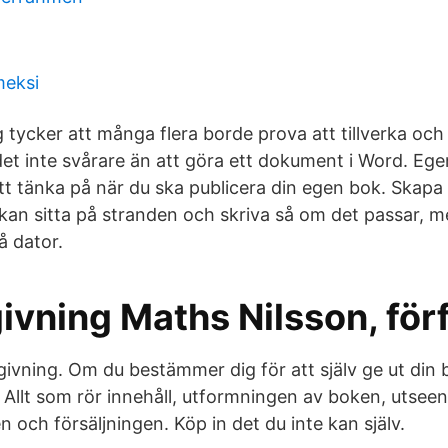
meksi
g tycker att många flera borde prova att tillverka oc
det inte svårare än att göra ett dokument i Word. Ege
t tänka på när du ska publicera din egen bok. Skap
an sitta på stranden och skriva så om det passar,
å dator.
vning Maths Nilsson, för
ivning. Om du bestämmer dig för att själv ge ut din b
t. Allt som rör innehåll, utformningen av boken, utsee
och försäljningen. Köp in det du inte kan själv.