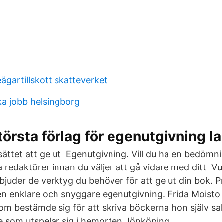
ieägartillskott skatteverket
a jobb helsingborg
örsta förlag för egenutgivning l
 sättet att ge ut Egenutgivning. Vill du ha en bedömni
 redaktörer innan du väljer att gå vidare med ditt V
bjuder de verktyg du behöver för att ge ut din bok. P
 en enklare och snyggare egenutgivning. Frida Moisto
om bestämde sig för att skriva böckerna hon själv s
 som utspelar sig i hemorten Jönköping.