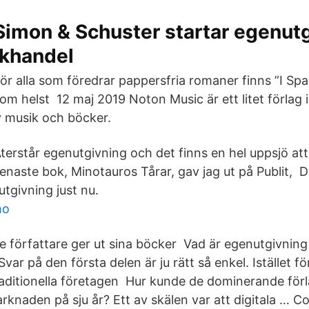
Simon & Schuster startar egenut
khandel
ör alla som föredrar pappersfria romaner finns ”I Spa
om helst 12 maj 2019 Noton Music är ett litet förlag
 musik och böcker.
terstår egenutgivning och det finns en hel uppsjö att
enaste bok, Minotauros Tårar, gav jag ut på Publit, 
givning just nu.
ho
 författare ger ut sina böcker Vad är egenutgivning
var på den första delen är ju rätt så enkel. Istället fö
aditionella företagen Hur kunde de dominerande för
rknaden på sju år? Ett av skälen var att digitala … C