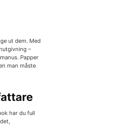
h ge ut dem. Med
nutgivning –
a manus. Papper
 men man måste
fattare
ok har du full
ndet,