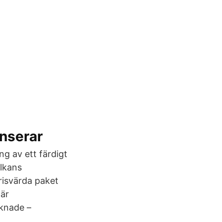
anserar
ng av ett färdigt
ulkans
risvärda paket
 är
aknade –