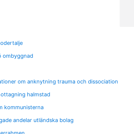
odertalje
ö ombyggnad
lationer om anknytning trauma och dissociation
ottagning halmstad
om kommunisterna
gade andelar utländska bolag
lderrahmen