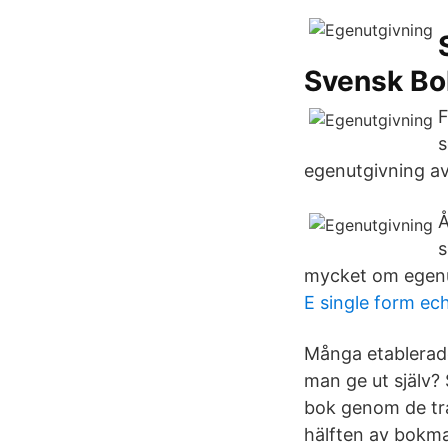
Svensk Bo
F
s
egenutgivning av
Å
s
mycket om egenut
E single form ec
Många etablerade
man ge ut själv? S
bok genom de tr
hälften av bokma