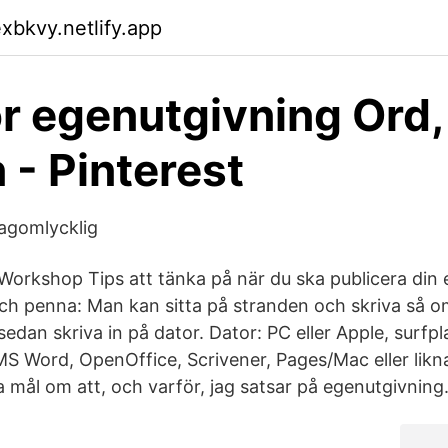
xbkvy.netlify.app
ör egenutgivning Ord,
 - Pinterest
agomlycklig
Workshop Tips att tänka på när du ska publicera din
h penna: Man kan sitta på stranden och skriva så o
dan skriva in på dator. Dator: PC eller Apple, surfpl
S Word, OpenOffice, Scrivener, Pages/Mac eller likn
 mål om att, och varför, jag satsar på egenutgivning