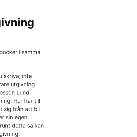
givning
a böcker i samma
u skriva, inte
vare utgivning
kobsson Lund
ng. Hur har till
 sig från att bli
ver sin egen
runt detta så kan
givning.