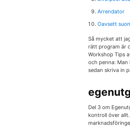
Arrendator
Oavsett suo
Så mycket att ja
rätt program är 
Workshop Tips at
och penna: Man k
sedan skriva in p
egenutgi
Del 3 om Egenutg
kontroll över all
marknadsföringen 