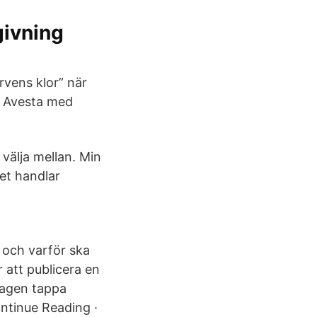
givning
rvens klor” när
 i Avesta med
 välja mellan. Min
Det handlar
 och varför ska
r att publicera en
lagen tappa
ontinue Reading ·